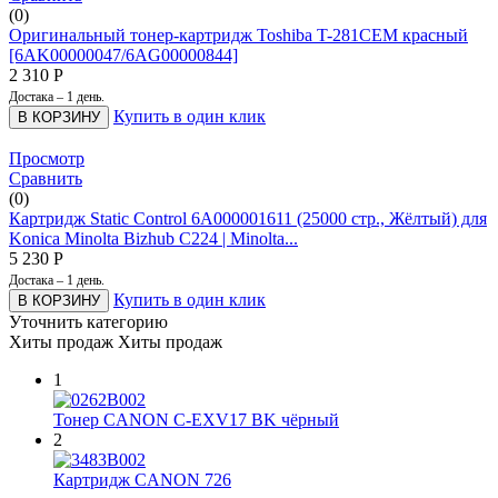
(0)
Оригинальный тонер-картридж Toshiba T-281CEM красный
[6AK00000047/6AG00000844]
2 310
Р
Достака – 1 день.
Купить в один клик
В КОРЗИНУ
Просмотр
Сравнить
(0)
Картридж Static Control 6A000001611 (25000 стр., Жёлтый) для
Konica Minolta Bizhub C224 | Minolta...
5 230
Р
Достака – 1 день.
Купить в один клик
В КОРЗИНУ
Уточнить категорию
Хиты продаж
Хиты продаж
1
Тонер CANON C-EXV17 BK чёрный
2
Картридж CANON 726