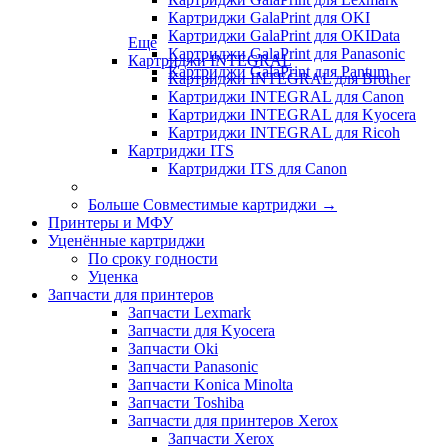
Картриджи GalaPrint для OKI
Картриджи GalaPrint для OKIData
Еще
Картриджи GalaPrint для Panasonic
Картриджи INTEGRAL
Картриджи GalaPrint для Pantum
Картриджи INTEGRAL для Brother
Картриджи INTEGRAL для Canon
Картриджи INTEGRAL для Kyocera
Картриджи INTEGRAL для Ricoh
Картриджи ITS
Картриджи ITS для Canon
Больше Совместимые картриджи
→
Принтеры и МФУ
Уценённые картриджи
По сроку годности
Уценка
Запчасти для принтеров
Запчасти Lexmark
Запчасти для Kyocera
Запчасти Oki
Запчасти Panasonic
Запчасти Koniсa Minolta
Запчасти Toshiba
Запчасти для принтеров Xerox
Запчасти Xerox