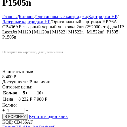
P1505n
Главная
/
Каталог
/
Оригинальные картриджи
/
Картриджи HP
/
Лазерные картриджи HP
/
​Оригинальный картридж​ ​HP 36A
CB436AF лазерный черный упаковка 2шт (2*2000 стр) для HP
LaserJet M1120 | M1120n | M1522 | M1522n | M1522nf | P1505 |
P1505n
Наведите на картинку для увеличения
Написать отзыв
8 400
Р
Доступность:
В наличии
Оптовые цены:
Кол-во
5+
10+
Цена
8 232
Р
7 980
Р
Кол-во:
+
−
Купить в один клик
В КОРЗИНУ
КОД:
CB436AF