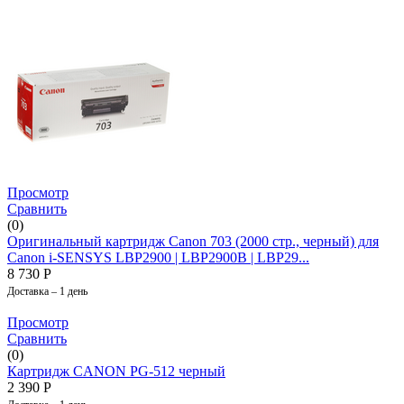
Просмотр
Сравнить
(0)
Оригинальный картридж Canon 703 (2000 стр., черный) для
Canon i-SENSYS LBP2900 | LBP2900B | LBP29...
8 730
Р
Доставка – 1 день
Просмотр
Сравнить
(0)
Картридж CANON PG-512 черный
2 390
Р