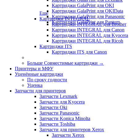
Картриджи GalaPrint для OKI
Картриджи GalaPrint для OKIData
Еще
Картриджи GalaPrint для Panasonic
Картриджи INTEGRAL
Картриджи GalaPrint для Pantum
Картриджи INTEGRAL для Brother
Картриджи INTEGRAL для Canon
Картриджи INTEGRAL для Kyocera
Картриджи INTEGRAL для Ricoh
Картриджи ITS
Картриджи ITS для Canon
Больше Совместимые картриджи
→
Принтеры и МФУ
Уценённые картриджи
По сроку годности
Уценка
Запчасти для принтеров
Запчасти Lexmark
Запчасти для Kyocera
Запчасти Oki
Запчасти Panasonic
Запчасти Koniсa Minolta
Запчасти Toshiba
Запчасти для принтеров Xerox
Запчасти Xerox