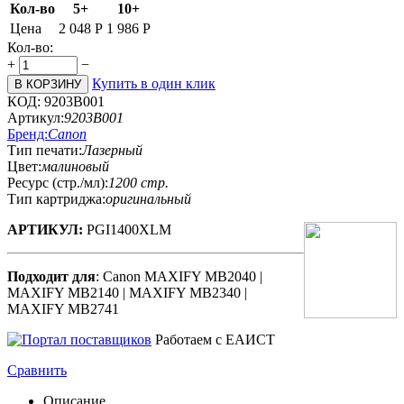
Кол-во
5+
10+
Цена
2 048
Р
1 986
Р
Кол-во:
+
−
Купить в один клик
В КОРЗИНУ
КОД:
9203B001
Артикул:
9203B001
Бренд:
Canon
Тип печати:
Лазерный
Цвет:
малиновый
Ресурс (стр./мл):
1200 стр.
Тип картриджа:
оригинальный
АРТИКУЛ:
PGI1400XLM
Подходит для
: Canon MAXIFY MB2040 |
MAXIFY MB2140 | MAXIFY MB2340 |
MAXIFY MB2741
Работаем с ЕАИСТ
Сравнить
Описание