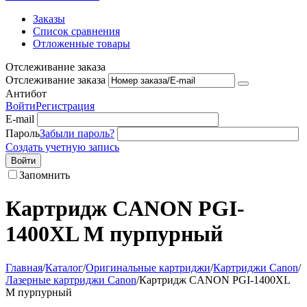
Заказы
Список сравнения
Отложенные товары
Отслеживание заказа
Отслеживание заказа
Антибот
Войти
Регистрация
E-mail
Пароль
Забыли пароль?
Создать учетную запись
Войти
Запомнить
Картридж CANON PGI-
1400XL M пурпурный
Главная
/
Каталог
/
Оригинальные картриджи
/
Картриджи Canon
/
Лазерные картриджи Canon
/
Картридж CANON PGI-1400XL
M пурпурный