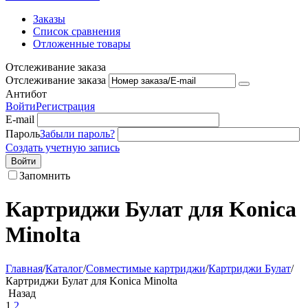
Заказы
Список сравнения
Отложенные товары
Отслеживание заказа
Отслеживание заказа
Антибот
Войти
Регистрация
E-mail
Пароль
Забыли пароль?
Создать учетную запись
Войти
Запомнить
Картриджи Булат для Konica
Minolta
Главная
/
Каталог
/
Совместимые картриджи
/
Картриджи Булат
/
Картриджи Булат для Konica Minolta
Назад
1
2