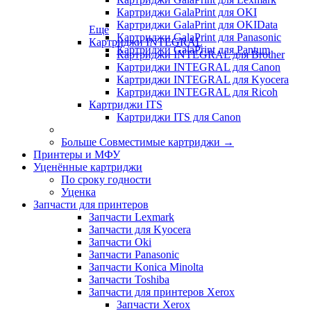
Картриджи GalaPrint для OKI
Картриджи GalaPrint для OKIData
Еще
Картриджи GalaPrint для Panasonic
Картриджи INTEGRAL
Картриджи GalaPrint для Pantum
Картриджи INTEGRAL для Brother
Картриджи INTEGRAL для Canon
Картриджи INTEGRAL для Kyocera
Картриджи INTEGRAL для Ricoh
Картриджи ITS
Картриджи ITS для Canon
Больше Совместимые картриджи
→
Принтеры и МФУ
Уценённые картриджи
По сроку годности
Уценка
Запчасти для принтеров
Запчасти Lexmark
Запчасти для Kyocera
Запчасти Oki
Запчасти Panasonic
Запчасти Koniсa Minolta
Запчасти Toshiba
Запчасти для принтеров Xerox
Запчасти Xerox