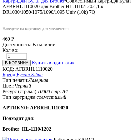
Картриджи Булат для Brother
/
Совместимый картридж Булат
AFBRHL1110020 для Brother HL-1110/1202 Д-к
DR1030/1050/1075/1090/1095 Univ (10k) 7Q
Наведите на картинку для увеличения
460
Р
Доступность:
В наличии
Кол-во:
+
−
Купить в один клик
В КОРЗИНУ
КОД:
AFBRHL1110020
Бренд:
Булат S-line
Тип печати:
Лазерная
Цвет:
Черный
Ресурс (стр./мл):
10000 стр. А4
Тип картриджа:
совместимый
АРТИКУЛ:
AFBRHL1110020
Подходит для
:
Brother HL-1110/1202
Работаем с ЕАИСТ