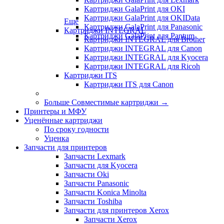
Картриджи GalaPrint для OKI
Картриджи GalaPrint для OKIData
Еще
Картриджи GalaPrint для Panasonic
Картриджи INTEGRAL
Картриджи GalaPrint для Pantum
Картриджи INTEGRAL для Brother
Картриджи INTEGRAL для Canon
Картриджи INTEGRAL для Kyocera
Картриджи INTEGRAL для Ricoh
Картриджи ITS
Картриджи ITS для Canon
Больше Совместимые картриджи
→
Принтеры и МФУ
Уценённые картриджи
По сроку годности
Уценка
Запчасти для принтеров
Запчасти Lexmark
Запчасти для Kyocera
Запчасти Oki
Запчасти Panasonic
Запчасти Koniсa Minolta
Запчасти Toshiba
Запчасти для принтеров Xerox
Запчасти Xerox