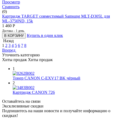
Просмотр
Сравнить
(0)
Картридж TARGET совместимый Samsung MLT-D305L для
ML-3750ND, 15k
1 460
Р
Достака – 1 день.
Купить в один клик
В КОРЗИНУ
Назад
1
2
3
4
5
6
7
8
Вперед
Уточнить категорию
Хиты продаж
Хиты продаж
1
Тонер CANON C-EXV17 BK чёрный
2
Картридж CANON 726
Оставайтесь на связи
Эксклюзивные скидки
Подпишитесь на наши новости и получайте информацию о
скидках!