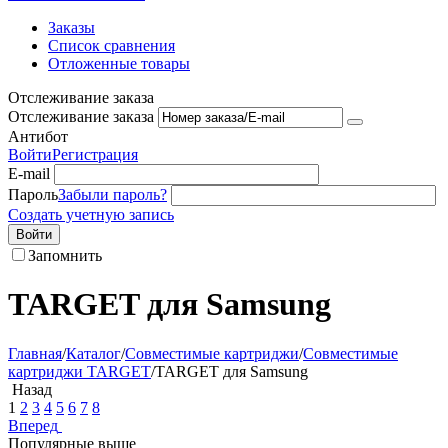
Заказы
Список сравнения
Отложенные товары
Отслеживание заказа
Отслеживание заказа
Антибот
Войти
Регистрация
E-mail
Пароль
Забыли пароль?
Создать учетную запись
Войти
Запомнить
TARGET для Samsung
Главная
/
Каталог
/
Совместимые картриджи
/
Совместимые
картриджи TARGET
/
TARGET для Samsung
Назад
1
2
3
4
5
6
7
8
Вперед
Популярные выше