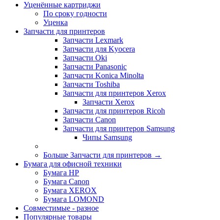
Уценённые картриджи
По сроку годности
Уценка
Запчасти для принтеров
Запчасти Lexmark
Запчасти для Kyocera
Запчасти Oki
Запчасти Panasonic
Запчасти Koniсa Minolta
Запчасти Toshiba
Запчасти для принтеров Xerox
Запчасти Xerox
Запчасти для принтеров Ricoh
Запчасти Canon
Запчасти для принтеров Samsung
Чипы Samsung
Больше Запчасти для принтеров
→
Бумага для офисной техники
Бумага HP
Бумага Canon
Бумага XEROX
Бумага LOMOND
Совместимые - разное
Популярные товары