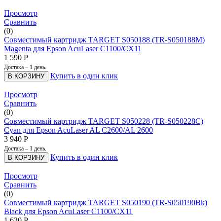
Просмотр
Сравнить
(0)
Совместимый картридж TARGET S050188 (TR-S050188M)
Magenta для Epson AcuLaser C1100/CX11
1 590
Р
Достака – 1 день.
Купить в один клик
В КОРЗИНУ
Просмотр
Сравнить
(0)
Совместимый картридж TARGET S050228 (TR-S050228C)
Cyan для Epson AcuLaser AL C2600/AL 2600
3 940
Р
Достака – 1 день.
Купить в один клик
В КОРЗИНУ
Просмотр
Сравнить
(0)
Совместимый картридж TARGET S050190 (TR-S050190Bk)
Black для Epson AcuLaser C1100/CX11
1 620
Р