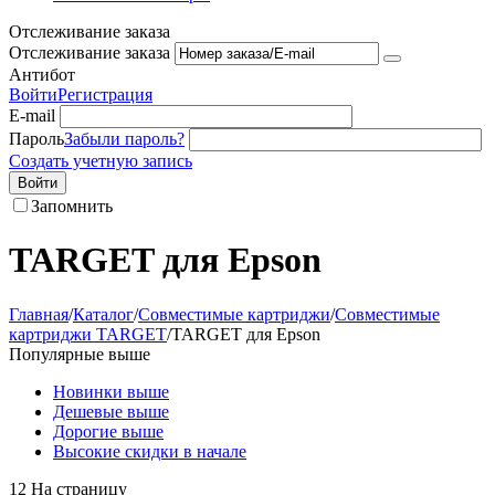
Отслеживание заказа
Отслеживание заказа
Антибот
Войти
Регистрация
E-mail
Пароль
Забыли пароль?
Создать учетную запись
Войти
Запомнить
TARGET для Epson
Главная
/
Каталог
/
Совместимые картриджи
/
Совместимые
картриджи TARGET
/
TARGET для Epson
Популярные выше
Новинки выше
Дешевые выше
Дорогие выше
Высокие скидки в начале
12 На страницу