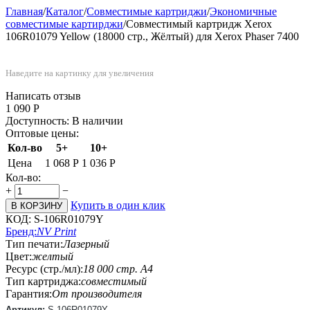
Главная
/
Каталог
/
Совместимые картриджи
/
Экономичные
совместимые картирджи
/
Совместимый картридж Xerox
106R01079 Yellow (18000 стр., Жёлтый) для Xerox Phaser 7400
Наведите на картинку для увеличения
Написать отзыв
1 090
Р
Доступность:
В наличии
Оптовые цены:
Кол-во
5+
10+
Цена
1 068
Р
1 036
Р
Кол-во:
+
−
Купить в один клик
В КОРЗИНУ
КОД:
S-106R01079Y
Бренд:
NV Print
Тип печати:
Лазерный
Цвет:
желтый
Ресурс (стр./мл):
18 000 стр. А4
Тип картриджа:
совместимый
Гарантия:
От производителя
Артикул:
S-106R01079Y