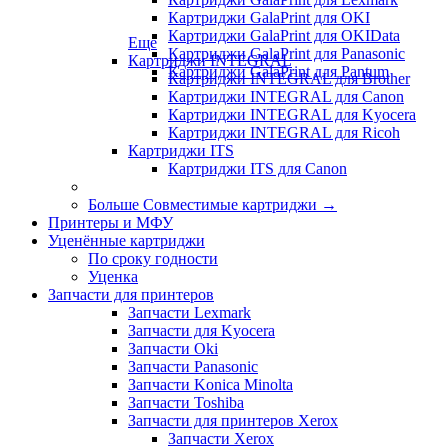
Картриджи GalaPrint для OKI
Картриджи GalaPrint для OKIData
Еще
Картриджи GalaPrint для Panasonic
Картриджи INTEGRAL
Картриджи GalaPrint для Pantum
Картриджи INTEGRAL для Brother
Картриджи INTEGRAL для Canon
Картриджи INTEGRAL для Kyocera
Картриджи INTEGRAL для Ricoh
Картриджи ITS
Картриджи ITS для Canon
Больше Совместимые картриджи
→
Принтеры и МФУ
Уценённые картриджи
По сроку годности
Уценка
Запчасти для принтеров
Запчасти Lexmark
Запчасти для Kyocera
Запчасти Oki
Запчасти Panasonic
Запчасти Koniсa Minolta
Запчасти Toshiba
Запчасти для принтеров Xerox
Запчасти Xerox