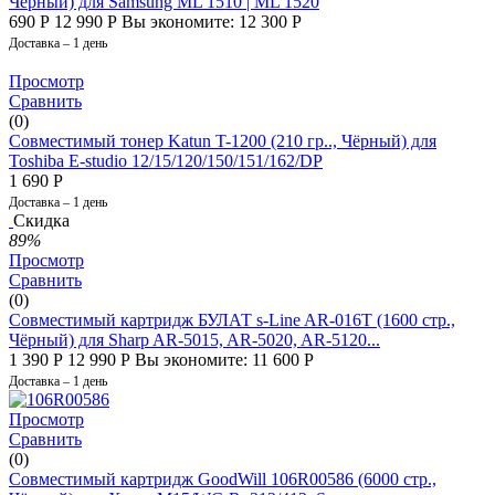
Чёрный) для Samsung ML 1510 | ML 1520
690
Р
12 990
Р
Вы экономите:
12 300
Р
Доставка – 1 день
Просмотр
Сравнить
(0)
Совместимый тонер Katun T-1200 (210 гр.., Чёрный) для
Toshiba E-studio 12/15/120/150/151/162/DP
1 690
Р
Доставка – 1 день
Скидка
89%
Просмотр
Сравнить
(0)
Совместимый картридж БУЛАТ s-Line AR-016T (1600 стр.,
Чёрный) для Sharp AR-5015, AR-5020, AR-5120...
1 390
Р
12 990
Р
Вы экономите:
11 600
Р
Доставка – 1 день
Просмотр
Сравнить
(0)
Совместимый картридж GoodWill 106R00586 (6000 стр.,