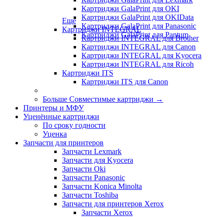
Картриджи GalaPrint для OKI
Картриджи GalaPrint для OKIData
Еще
Картриджи GalaPrint для Panasonic
Картриджи INTEGRAL
Картриджи GalaPrint для Pantum
Картриджи INTEGRAL для Brother
Картриджи INTEGRAL для Canon
Картриджи INTEGRAL для Kyocera
Картриджи INTEGRAL для Ricoh
Картриджи ITS
Картриджи ITS для Canon
Больше Совместимые картриджи
→
Принтеры и МФУ
Уценённые картриджи
По сроку годности
Уценка
Запчасти для принтеров
Запчасти Lexmark
Запчасти для Kyocera
Запчасти Oki
Запчасти Panasonic
Запчасти Koniсa Minolta
Запчасти Toshiba
Запчасти для принтеров Xerox
Запчасти Xerox