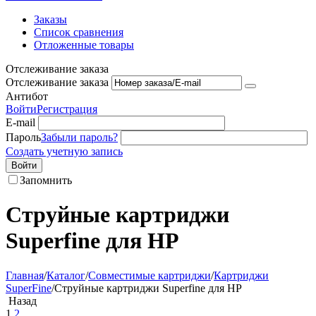
Заказы
Список сравнения
Отложенные товары
Отслеживание заказа
Отслеживание заказа
Антибот
Войти
Регистрация
E-mail
Пароль
Забыли пароль?
Создать учетную запись
Войти
Запомнить
Струйные картриджи
Superfine для HP
Главная
/
Каталог
/
Совместимые картриджи
/
Картриджи
SuperFine
/
Струйные картриджи Superfine для HP
Назад
1
2