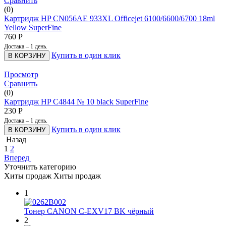
Сравнить
(0)
Картридж HP CN056AE 933XL Officejet 6100/6600/6700 18ml
Yellow SuperFine
760
Р
Достака – 1 день.
Купить в один клик
В КОРЗИНУ
Просмотр
Сравнить
(0)
Картридж HP С4844 № 10 black SuperFine
230
Р
Достака – 1 день.
Купить в один клик
В КОРЗИНУ
Назад
1
2
Вперед
Уточнить категорию
Хиты продаж
Хиты продаж
1
Тонер CANON C-EXV17 BK чёрный
2