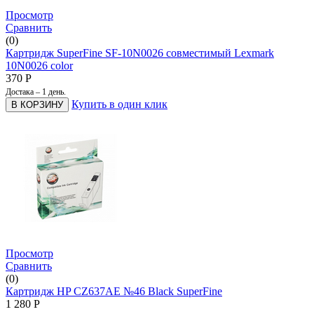
Просмотр
Сравнить
(0)
Картридж SuperFine SF-10N0026 совместимый Lexmark
10N0026 color
370
Р
Достака – 1 день.
Купить в один клик
В КОРЗИНУ
Просмотр
Сравнить
(0)
Картридж HP CZ637AE №46 Black SuperFine
1 280
Р