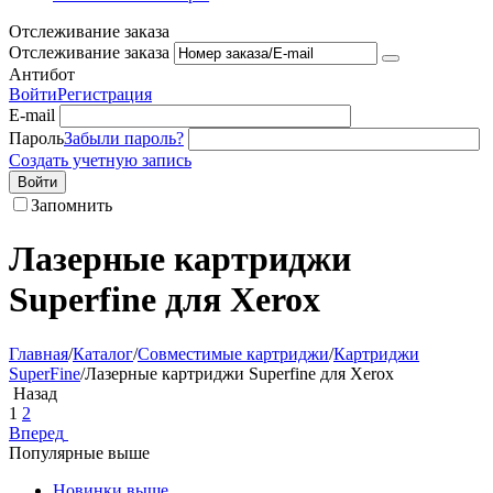
Отслеживание заказа
Отслеживание заказа
Антибот
Войти
Регистрация
E-mail
Пароль
Забыли пароль?
Создать учетную запись
Войти
Запомнить
Лазерные картриджи
Superfine для Xerox
Главная
/
Каталог
/
Совместимые картриджи
/
Картриджи
SuperFine
/
Лазерные картриджи Superfine для Xerox
Назад
1
2
Вперед
Популярные выше
Новинки выше