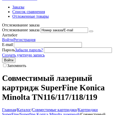
Заказы
Список сравнения
Отложенные товары
Отслеживание заказа
Отслеживание заказа
Антибот
Войти
Регистрация
E-mail
Пароль
Забыли пароль?
Создать учетную запись
Войти
Запомнить
Совместимый лазерный
картридж SuperFine Konica
Minolta TN116/117/118/119
Главная
/
Каталог
/
Совместимые картриджи
/
Картриджи
SuperFine
/
Superfine Konica Minolta лазерный
/
Совместимый