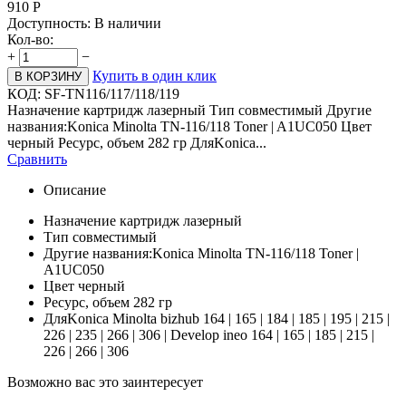
910
Р
Доступность:
В наличии
Кол-во:
+
−
Купить в один клик
В КОРЗИНУ
КОД:
SF-TN116/117/118/119
Назначение картридж лазерный Тип совместимый Другие
названия:Konica Minolta TN-116/118 Toner | A1UC050 Цвет
черный Ресурс, объем 282 гр ДляKonica...
Сравнить
Описание
Назначение картридж лазерный
Тип совместимый
Другие названия:Konica Minolta TN-116/118 Toner |
A1UC050
Цвет черный
Ресурс, объем 282 гр
ДляKonica Minolta bizhub 164 | 165 | 184 | 185 | 195 | 215 |
226 | 235 | 266 | 306 | Develop ineo 164 | 165 | 185 | 215 |
226 | 266 | 306
Возможно вас это заинтересует