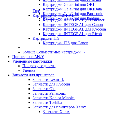
Картриджи GalaPrint для OKI
Картриджи GalaPrint для OKIData
Еще
Картриджи GalaPrint для Panasonic
Картриджи INTEGRAL
Картриджи GalaPrint для Pantum
Картриджи INTEGRAL для Brother
Картриджи INTEGRAL для Canon
Картриджи INTEGRAL для Kyocera
Картриджи INTEGRAL для Ricoh
Картриджи ITS
Картриджи ITS для Canon
Больше Совместимые картриджи
→
Принтеры и МФУ
Уценённые картриджи
По сроку годности
Уценка
Запчасти для принтеров
Запчасти Lexmark
Запчасти для Kyocera
Запчасти Oki
Запчасти Panasonic
Запчасти Koniсa Minolta
Запчасти Toshiba
Запчасти для принтеров Xerox
Запчасти Xerox