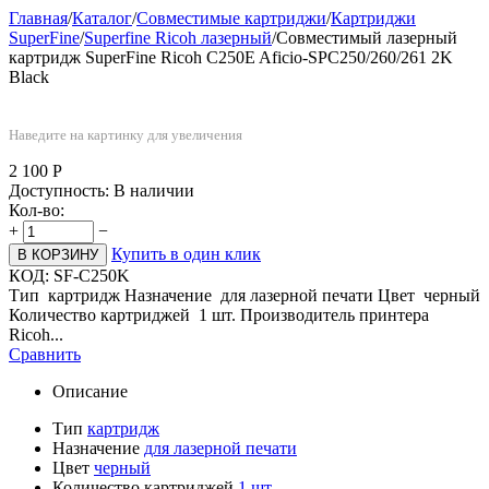
Главная
/
Каталог
/
Совместимые картриджи
/
Картриджи
SuperFine
/
Superfine Ricoh лазерный
/
Совместимый лазерный
картридж SuperFine Ricoh C250E Aficio-SPC250/260/261 2K
Black
Наведите на картинку для увеличения
2 100
Р
Доступность:
В наличии
Кол-во:
+
−
Купить в один клик
В КОРЗИНУ
КОД:
SF-C250K
Тип картридж Назначение для лазерной печати Цвет черный
Количество картриджей 1 шт. Производитель принтера
Ricoh...
Сравнить
Описание
Тип
картридж
Назначение
для лазерной печати
Цвет
черный
Количество картриджей
1 шт.