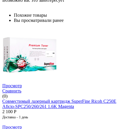
Возможно вас это заинтересует
Похожие товары
Вы просматривали ранее
Просмотр
Сравнить
(0)
Совместимый лазерный картридж SuperFine Ricoh C250E
Aficio-SPC250/260/261 1.6K Magenta
2 100
Р
Доставка – 1 день
Просмотр