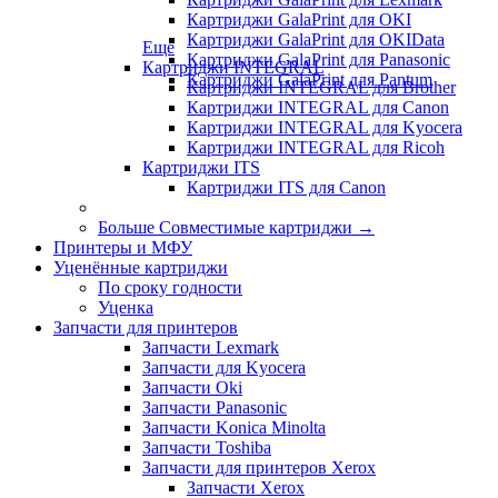
Картриджи GalaPrint для OKI
Картриджи GalaPrint для OKIData
Еще
Картриджи GalaPrint для Panasonic
Картриджи INTEGRAL
Картриджи GalaPrint для Pantum
Картриджи INTEGRAL для Brother
Картриджи INTEGRAL для Canon
Картриджи INTEGRAL для Kyocera
Картриджи INTEGRAL для Ricoh
Картриджи ITS
Картриджи ITS для Canon
Больше Совместимые картриджи
→
Принтеры и МФУ
Уценённые картриджи
По сроку годности
Уценка
Запчасти для принтеров
Запчасти Lexmark
Запчасти для Kyocera
Запчасти Oki
Запчасти Panasonic
Запчасти Koniсa Minolta
Запчасти Toshiba
Запчасти для принтеров Xerox
Запчасти Xerox