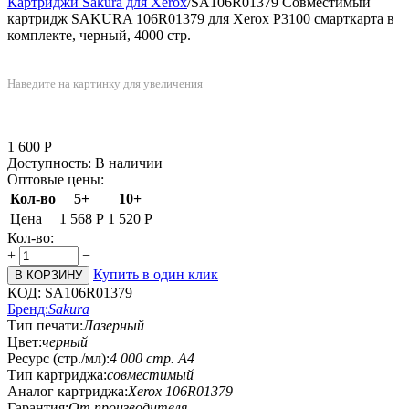
Картриджи Sakura для Xerox
/
SA106R01379 Совместимый
картридж SAKURA 106R01379 для Xerox P3100 смарткарта в
комплекте, черный, 4000 стр.
Наведите на картинку для увеличения
1 600
Р
Доступность:
В наличии
Оптовые цены:
Кол-во
5+
10+
Цена
1 568
Р
1 520
Р
Кол-во:
+
−
Купить в один клик
В КОРЗИНУ
КОД:
SA106R01379
Бренд:
Sakura
Тип печати:
Лазерный
Цвет:
черный
Ресурс (стр./мл):
4 000 стр. А4
Тип картриджа:
совместимый
Аналог картриджа:
Xerox 106R01379
Гарантия:
От производителя