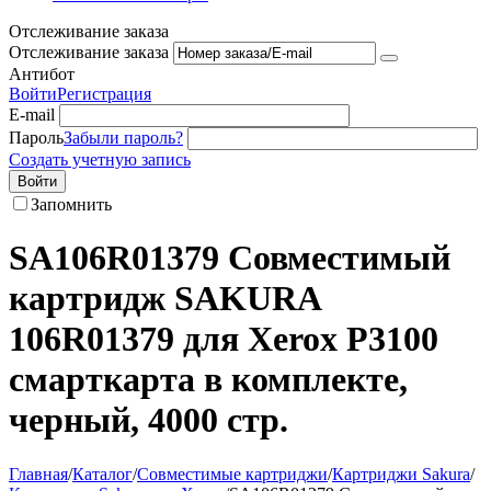
Отслеживание заказа
Отслеживание заказа
Антибот
Войти
Регистрация
E-mail
Пароль
Забыли пароль?
Создать учетную запись
Войти
Запомнить
SA106R01379 Совместимый
картридж SAKURA
106R01379 для Xerox P3100
смарткарта в комплекте,
черный, 4000 стр.
Главная
/
Каталог
/
Совместимые картриджи
/
Картриджи Sakura
/