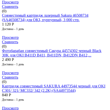
Просмотр
Сравнить
(0)
Совместимый картридж лазерный Sakura 46508734
(SA46508734) для OKI, пурпурный, 3 000 стр.
1 120
Р
Доставка – 1 день
Просмотр
Сравнить
(0)
Фотобарабан совместимый Сакура 44574302 черный Black
30K для OKI B411D B411, B411DN, B412DN B412,...
2 490
Р
Доставка – 1 день
Просмотр
Сравнить
(0)
Картридж совместимый SAKURA 44973544 черный для OKI
C301/ 321/ MC332/ 342 (2.2К) (SA44973544)
840
Р
Доставка – 1 день
Просмотр