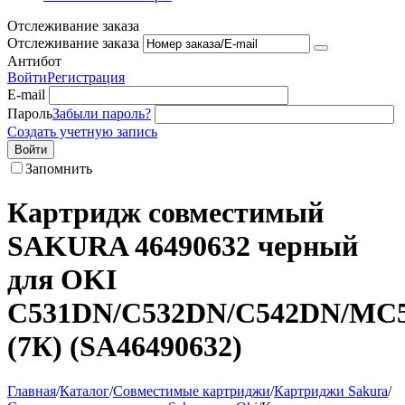
Отслеживание заказа
Отслеживание заказа
Антибот
Войти
Регистрация
E-mail
Пароль
Забыли пароль?
Создать учетную запись
Войти
Запомнить
Картридж совместимый
SAKURA 46490632 черный
для OKI
C531DN/C532DN/C542DN/MC
(7К) (SA46490632)
Главная
/
Каталог
/
Совместимые картриджи
/
Картриджи Sakura
/