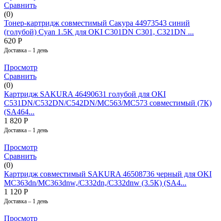
Сравнить
(0)
Тонер-картридж совместимый Сакура 44973543 синий
(голубой) Cyan 1.5K для OKI C301DN C301, C321DN ...
620
Р
Доставка – 1 день
Просмотр
Сравнить
(0)
Картридж SAKURA 46490631 голубой для OKI
C531DN/C532DN/C542DN/MC563/MC573 совместимый (7К)
(SA464...
1 820
Р
Доставка – 1 день
Просмотр
Сравнить
(0)
Картридж совместимый SAKURA 46508736 черный для OKI
MC363dn/MC363dnw,/C332dn,/C332dnw (3.5К) (SA4...
1 120
Р
Доставка – 1 день
Просмотр