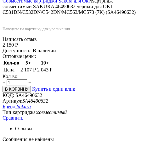
Совместимые картриджи Sakura для Oki
/
Картридж
совместимый SAKURA 46490632 черный для OKI
C531DN/C532DN/C542DN/MC563/MC573 (7К) (SA46490632)
Наведите на картинку для увеличения
Написать отзыв
2 150
Р
Доступность:
В наличии
Оптовые цены:
Кол-во
5+
10+
Цена
2 107
Р
2 043
Р
Кол-во:
+
−
Купить в один клик
В КОРЗИНУ
КОД:
SA46490632
Артикул:
SA46490632
Бренд:
Sakura
Тип картриджа:
совместимый
Сравнить
Отзывы
Сообщения не найдены