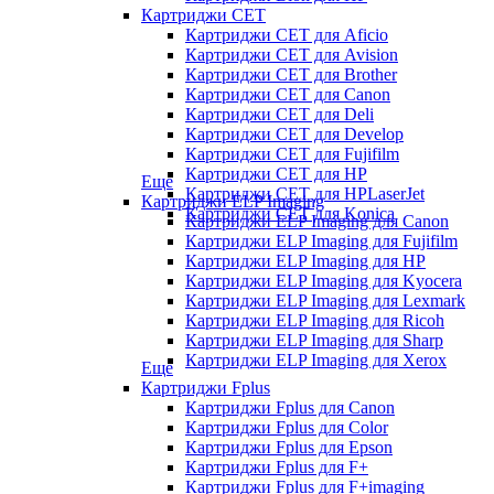
Картриджи CET
Картриджи CET для Aficio
Картриджи CET для Avision
Картриджи CET для Brother
Картриджи CET для Canon
Картриджи CET для Deli
Картриджи CET для Develop
Картриджи CET для Fujifilm
Картриджи CET для HP
Еще
Картриджи CET для HPLaserJet
Картриджи ELP Imaging
Картриджи CET для Konica
Картриджи ELP Imaging для Canon
Картриджи ELP Imaging для Fujifilm
Картриджи ELP Imaging для HP
Картриджи ELP Imaging для Kyocera
Картриджи ELP Imaging для Lexmark
Картриджи ELP Imaging для Ricoh
Картриджи ELP Imaging для Sharp
Картриджи ELP Imaging для Xerox
Еще
Картриджи Fplus
Картриджи Fplus для Canon
Картриджи Fplus для Color
Картриджи Fplus для Epson
Картриджи Fplus для F+
Картриджи Fplus для F+imaging