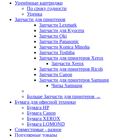
Уценённые картриджи
По сроку годности
Уценка
Запчасти для принтеров
Запчасти Lexmark
Запчасти для Kyocera
Запчасти Oki
Запчасти Panasonic
Запчасти Koniсa Minolta
Запчасти Toshiba
Запчасти для принтеров Xerox
Запчасти Xerox
Запчасти для принтеров Ricoh
Запчасти Canon
Запчасти для принтеров Samsung
Чипы Samsung
Больше Запчасти для принтеров
→
Бумага для офисной техники
Бумага HP
Бумага Canon
Бумага XEROX
Бумага LOMOND
Совместимые - разное
Популярные товары