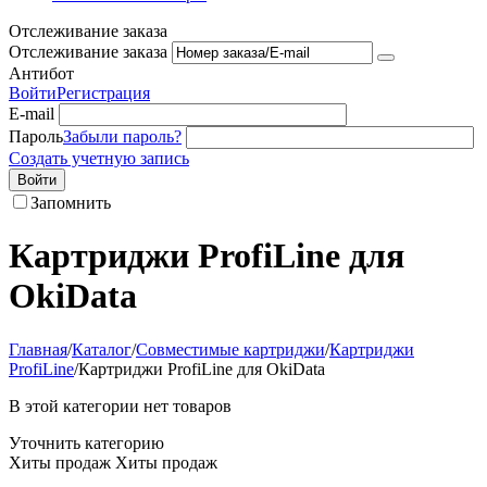
Отслеживание заказа
Отслеживание заказа
Антибот
Войти
Регистрация
E-mail
Пароль
Забыли пароль?
Создать учетную запись
Войти
Запомнить
Картриджи ProfiLine для
OkiData
Главная
/
Каталог
/
Совместимые картриджи
/
Картриджи
ProfiLine
/
Картриджи ProfiLine для OkiData
В этой категории нет товаров
Уточнить категорию
Хиты продаж
Хиты продаж