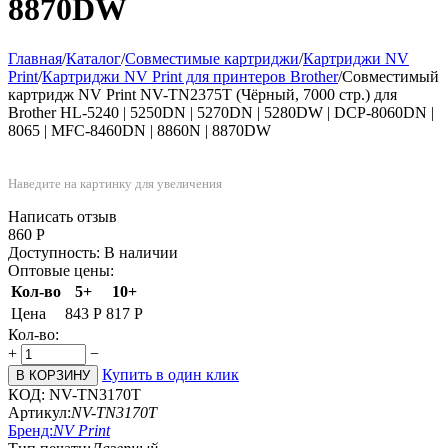
8870DW
Главная
/
Каталог
/
Совместимые картриджи
/
Картриджи NV
Print
/
Картриджи NV Print для принтеров Brother
/
Совместимый
картридж NV Print NV-TN2375T (Чёрный, 7000 стр.) для
Brother HL-5240 | 5250DN | 5270DN | 5280DW | DCP-8060DN |
8065 | MFC-8460DN | 8860N | 8870DW
Наведите на картинку для увеличения
Написать отзыв
860
Р
Доступность:
В наличии
Оптовые цены:
Кол-во
5+
10+
Цена
843
Р
817
Р
Кол-во:
+
−
Купить в один клик
В КОРЗИНУ
КОД:
NV-TN3170T
Артикул:
NV-TN3170T
Бренд:
NV Print