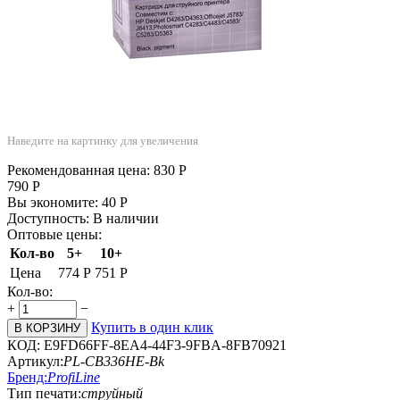
Наведите на картинку для увеличения
Рекомендованная цена:
830
Р
790
Р
Вы экономите:
40
Р
Доступность:
В наличии
Оптовые цены:
Кол-во
5+
10+
Цена
774
Р
751
Р
Кол-во:
+
−
Купить в один клик
В КОРЗИНУ
КОД:
E9FD66FF-8EA4-44F3-9FBA-8FB70921
Артикул:
PL-CB336HE-Bk
Бренд:
ProfiLine
Тип печати:
струйный