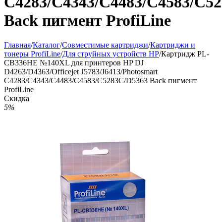
C4283/C4343/C4483/C4583/C5
Back пигмент ProfiLine
Главная
/
Каталог
/
Совместимые картриджи
/
Картриджи и
тонеры ProfiLine
/
Для струйных устройств HP
/
Картридж PL-
CB336HE №140XL для принтеров HP DJ
D4263/D4363/Officejet J5783/J6413/Photosmart
C4283/C4343/C4483/C4583/C5283C/D5363 Back пигмент
ProfiLine
Скидка
5%