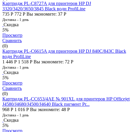
Картридж PL-C8727A для принтеров HP DJ
3320/3420/3650/3845 Black водн ProfiLine
735
Р
772
Р
Вы экономите:
37
Р
Доставка – 1 день
Скидка
5%
Просмотр
Сравнить
(0)
Картридж PL-C6615A для принтеров HP DJ 840C/843C Black
водн ProfiLine
1 446
Р
1 518
Р
Вы экономите:
72
Р
Доставка – 1 день
Скидка
5%
Просмотр
Сравнить
(0)
Картридж PL-CC653/4AE № 901XL для принтеров HP Officejet
J4580/J4680/J4500/J4640 Black пигмент Pr...
968
Р
1 016
Р
Вы экономите:
48
Р
Доставка – 1 день
Скидка
5%
Просмотр