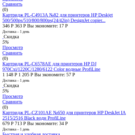
Сравнить
(0)
Картридж PL-C4913A №82 для принтеров HP Deskjet
500/500ps/510/800/800ps(24/42in) DesignJet copier...
346
Р
363
Р
Вы экономите:
17
Р
Доставка – 1 день
Скидка
5%
Просмотр
Сравнить
(0)
Картридж PL-C6578AE для принтеров HP DJ
970Cxi/1220С/1280/6122 Color водные ProfiLine
1 148
Р
1 205
Р
Вы экономите:
57
Р
Доставка – 1 день
Скидка
5%
Просмотр
Сравнить
(0)
Картридж PL-CZ101AE №650 для принтеров HP DeskJet IA
2515/2516 Black водн ProfiLine
679
Р
713
Р
Вы экономите:
34
Р
Доставка – 1 день
Быстрая и удобная доставка