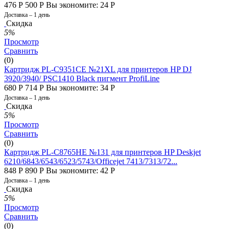
476
Р
500
Р
Вы экономите:
24
Р
Доставка – 1 день
Скидка
5%
Просмотр
Сравнить
(0)
Картридж PL-C9351CE №21XL для принтеров HP DJ
3920/3940/ PSC1410 Black пигмент ProfiLine
680
Р
714
Р
Вы экономите:
34
Р
Доставка – 1 день
Скидка
5%
Просмотр
Сравнить
(0)
Картридж PL-C8765HE №131 для принтеров HP Deskjet
6210/6843/6543/6523/5743/Officejet 7413/7313/72...
848
Р
890
Р
Вы экономите:
42
Р
Доставка – 1 день
Скидка
5%
Просмотр
Сравнить
(0)