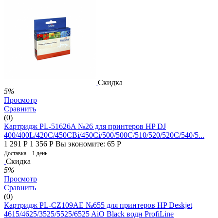
Скидка
5%
Просмотр
Сравнить
(0)
Картридж PL-51626A №26 для принтеров HP DJ
400/400L/420C/450CBi/450Ci/500/500C/510/520/520C/540/5...
1 291
Р
1 356
Р
Вы экономите:
65
Р
Доставка – 1 день
Скидка
5%
Просмотр
Сравнить
(0)
Картридж PL-CZ109AE №655 для принтеров HP Deskjet
4615/4625/3525/5525/6525 AiO Black водн ProfiLine