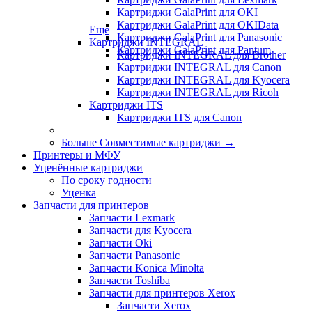
Картриджи GalaPrint для OKI
Картриджи GalaPrint для OKIData
Еще
Картриджи GalaPrint для Panasonic
Картриджи INTEGRAL
Картриджи GalaPrint для Pantum
Картриджи INTEGRAL для Brother
Картриджи INTEGRAL для Canon
Картриджи INTEGRAL для Kyocera
Картриджи INTEGRAL для Ricoh
Картриджи ITS
Картриджи ITS для Canon
Больше Совместимые картриджи
→
Принтеры и МФУ
Уценённые картриджи
По сроку годности
Уценка
Запчасти для принтеров
Запчасти Lexmark
Запчасти для Kyocera
Запчасти Oki
Запчасти Panasonic
Запчасти Koniсa Minolta
Запчасти Toshiba
Запчасти для принтеров Xerox
Запчасти Xerox