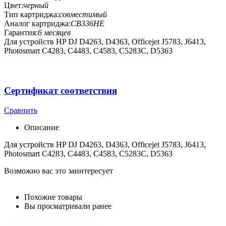
Цвет:
черный
Тип картриджа:
совместимый
Аналог картриджа:
CB336HE
Гарантия:
6 месяцев
Для устройств HP DJ D4263, D4363, Officejet J5783, J6413,
Photosmart C4283, C4483, C4583, C5283C, D5363
Сертификат соответствия
Сравнить
Описание
Для устройств HP DJ D4263, D4363, Officejet J5783, J6413,
Photosmart C4283, C4483, C4583, C5283C, D5363
Возможно вас это заинтересует
Похожие товары
Вы просматривали ранее