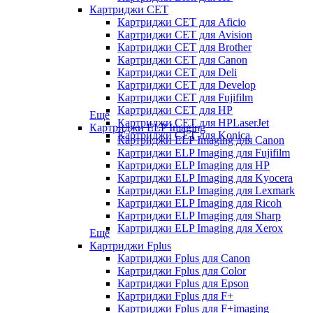
Картриджи CET
Картриджи CET для Aficio
Картриджи CET для Avision
Картриджи CET для Brother
Картриджи CET для Canon
Картриджи CET для Deli
Картриджи CET для Develop
Картриджи CET для Fujifilm
Картриджи CET для HP
Еще
Картриджи CET для HPLaserJet
Картриджи ELP Imaging
Картриджи CET для Konica
Картриджи ELP Imaging для Canon
Картриджи ELP Imaging для Fujifilm
Картриджи ELP Imaging для HP
Картриджи ELP Imaging для Kyocera
Картриджи ELP Imaging для Lexmark
Картриджи ELP Imaging для Ricoh
Картриджи ELP Imaging для Sharp
Картриджи ELP Imaging для Xerox
Еще
Картриджи Fplus
Картриджи Fplus для Canon
Картриджи Fplus для Color
Картриджи Fplus для Epson
Картриджи Fplus для F+
Картриджи Fplus для F+imaging