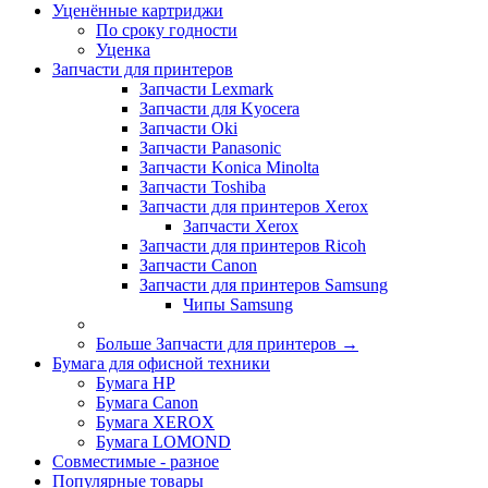
Уценённые картриджи
По сроку годности
Уценка
Запчасти для принтеров
Запчасти Lexmark
Запчасти для Kyocera
Запчасти Oki
Запчасти Panasonic
Запчасти Koniсa Minolta
Запчасти Toshiba
Запчасти для принтеров Xerox
Запчасти Xerox
Запчасти для принтеров Ricoh
Запчасти Canon
Запчасти для принтеров Samsung
Чипы Samsung
Больше Запчасти для принтеров
→
Бумага для офисной техники
Бумага HP
Бумага Canon
Бумага XEROX
Бумага LOMOND
Совместимые - разное
Популярные товары