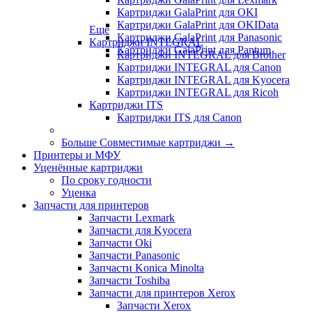
Картриджи GalaPrint для OKI
Картриджи GalaPrint для OKIData
Еще
Картриджи GalaPrint для Panasonic
Картриджи INTEGRAL
Картриджи GalaPrint для Pantum
Картриджи INTEGRAL для Brother
Картриджи INTEGRAL для Canon
Картриджи INTEGRAL для Kyocera
Картриджи INTEGRAL для Ricoh
Картриджи ITS
Картриджи ITS для Canon
Больше Совместимые картриджи
→
Принтеры и МФУ
Уценённые картриджи
По сроку годности
Уценка
Запчасти для принтеров
Запчасти Lexmark
Запчасти для Kyocera
Запчасти Oki
Запчасти Panasonic
Запчасти Koniсa Minolta
Запчасти Toshiba
Запчасти для принтеров Xerox
Запчасти Xerox