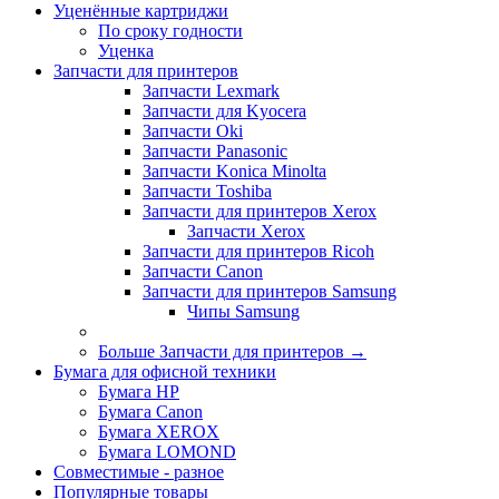
Уценённые картриджи
По сроку годности
Уценка
Запчасти для принтеров
Запчасти Lexmark
Запчасти для Kyocera
Запчасти Oki
Запчасти Panasonic
Запчасти Koniсa Minolta
Запчасти Toshiba
Запчасти для принтеров Xerox
Запчасти Xerox
Запчасти для принтеров Ricoh
Запчасти Canon
Запчасти для принтеров Samsung
Чипы Samsung
Больше Запчасти для принтеров
→
Бумага для офисной техники
Бумага HP
Бумага Canon
Бумага XEROX
Бумага LOMOND
Совместимые - разное
Популярные товары