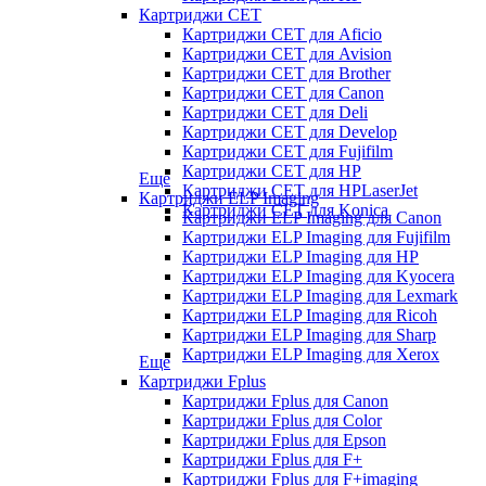
Картриджи CET
Картриджи CET для Aficio
Картриджи CET для Avision
Картриджи CET для Brother
Картриджи CET для Canon
Картриджи CET для Deli
Картриджи CET для Develop
Картриджи CET для Fujifilm
Картриджи CET для HP
Еще
Картриджи CET для HPLaserJet
Картриджи ELP Imaging
Картриджи CET для Konica
Картриджи ELP Imaging для Canon
Картриджи ELP Imaging для Fujifilm
Картриджи ELP Imaging для HP
Картриджи ELP Imaging для Kyocera
Картриджи ELP Imaging для Lexmark
Картриджи ELP Imaging для Ricoh
Картриджи ELP Imaging для Sharp
Картриджи ELP Imaging для Xerox
Еще
Картриджи Fplus
Картриджи Fplus для Canon
Картриджи Fplus для Color
Картриджи Fplus для Epson
Картриджи Fplus для F+
Картриджи Fplus для F+imaging