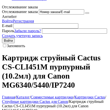
Отслеживание заказа
Отслеживание заказа
Антибот
Войти
Регистрация
E-mail
Пароль
Забыли пароль?
Создать учетную запись
Войти
Запомнить
Картридж струйный Cactus
CS-CLI451M пурпурный
(10.2мл) для Canon
MG6340/5440/IP7240
Главная
/
Каталог
/
Совместимые картриджи
/
Картриджи Cactus
/
Струйные картриджи Cactus для Canon
/
Картридж струйный
Cactus CS-CLI451M пурпурный (10.2мл) для Canon