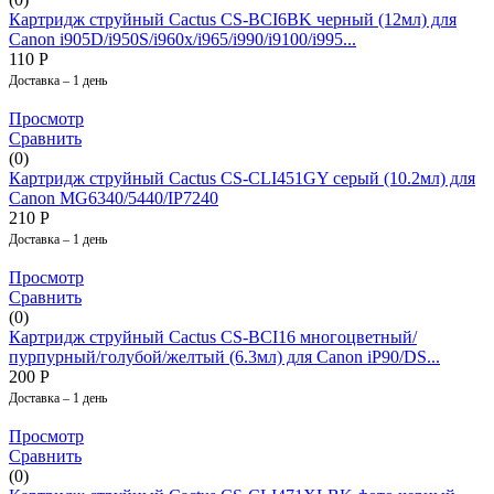
Картридж струйный Cactus CS-BCI6BK черный (12мл) для
Canon i905D/i950S/i960x/i965/i990/i9100/i995...
110
Р
Доставка – 1 день
Просмотр
Сравнить
(0)
Картридж струйный Cactus CS-CLI451GY серый (10.2мл) для
Canon MG6340/5440/IP7240
210
Р
Доставка – 1 день
Просмотр
Сравнить
(0)
Картридж струйный Cactus CS-BCI16 многоцветный/
пурпурный/голубой/желтый (6.3мл) для Canon iP90/DS...
200
Р
Доставка – 1 день
Просмотр
Сравнить
(0)