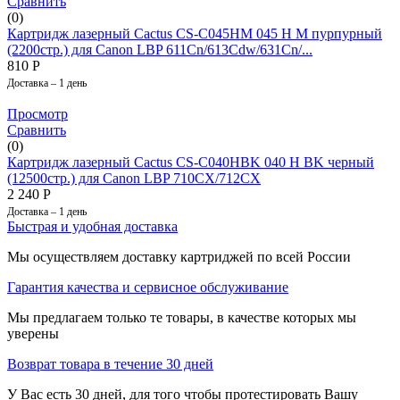
Сравнить
(0)
Картридж лазерный Cactus CS-C045HM 045 H M пурпурный
(2200стр.) для Canon LBP 611Cn/613Cdw/631Cn/...
810
Р
Доставка – 1 день
Просмотр
Сравнить
(0)
Картридж лазерный Cactus CS-C040HBK 040 H BK черный
(12500стр.) для Canon LBP 710CX/712CX
2 240
Р
Доставка – 1 день
Быстрая и удобная доставка
Мы осуществляем доставку картриджей по всей России
Гарантия качества и сервисное обслуживание
Мы предлагаем только те товары, в качестве которых мы
уверены
Возврат товара в течение 30 дней
У Вас есть 30 дней, для того чтобы протестировать Вашу