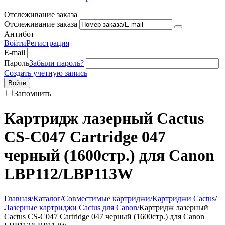
Отслеживание заказа
Отслеживание заказа
Антибот
Войти
Регистрация
E-mail
Пароль
Забыли пароль?
Создать учетную запись
Войти
Запомнить
Картридж лазерный Cactus
CS-C047 Cartridge 047
черный (1600стр.) для Canon
LBP112/LBP113W
Главная
/
Каталог
/
Совместимые картриджи
/
Картриджи Cactus
/
Лазерные картриджи Cactus для Canon
/
Картридж лазерный
Cactus CS-C047 Cartridge 047 черный (1600стр.) для Canon