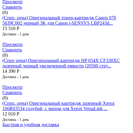
Просмотр
Сравнить
(0)
(Спец. цена) Оригинальный тонер-картридж Canon 070
5639C002 черный 3K для Canon i-SENSYS LBP243d...
15 510
Р
Доставка – 1 день
Просмотр
Сравнить
(0)
(Спец цена) Оригинальный картридж HP 654X CF330XC
лазерный черный увеличенной емкости (20500 стр)...
14 390
Р
Доставка – 1 день
Просмотр
Сравнить
(0)
(Спец. цена) Оригинальный картридж лазерный Xerox
106R03534 голубой, с чипом для Xerox VersaLink ...
12 010
Р
Доставка – 1 день
Быстрая и удобная доставка