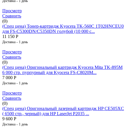
Доставка – 1 день
Просмотр
Сравнить
(0)
(Спец цена) Тонер-картридж Kyocera TK-560C 1T02HNCEU0
для FS-C5300DN/C5350DN голубой (10 000 с...
11 150
Р
Доставка – 1 день
Просмотр
Сравнить
(0)
(Спец цена) Оригинальный картридж Kyocera Mita TK-895M
6 000 стр. пурпурный для Kyocera FS-C8020M...
7 000
Р
Доставка – 1 день
Просмотр
Сравнить
(0)
(Спец цена) Оригинальный лазерный картридж HP CE505XС
( 6500 стр., черный) для HP LaserJet P2035 ...
9 600
Р
Доставка – 1 день