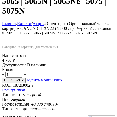
5065 | 5065N | 5065Ne | 5075 |
5075N
Главная
/
Каталог
/
Акция
/
(Спец. цена) Оригинальный тонер-
картридж CANON C-EXV22 (48000 стр., Чёрный) для Canon
iR 5055 | 5055N | 5065 | 5065N | 5065Ne | 5075 | 5075N
Наведите на картинку для увеличения
Написать отзыв
4 780
Р
Доступность:
В наличии
Кол-во:
+
−
Купить в один клик
В КОРЗИНУ
КОД:
1872B002-a
Бренд:
Canon
Тип печати:
Лазерный
Цвет:
черный
Ресурс (стр./мл):
48 000 стр. А4
Тип картриджа:
оригинальный