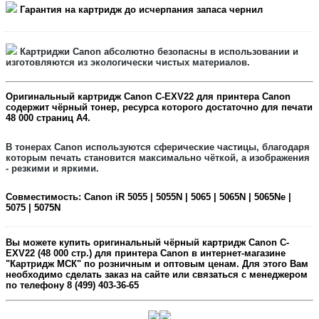
Гарантия на картридж до исчерпания запаса чернил
Картриджи Canon
абсолютно безопасны в использовании и
изготовляются из экологически чистых материалов.
Оригинальный картридж
Canon C-EXV22
для принтера Canon
содержит
чёрный
тонер, ресурса которого достаточно для печати
48 0
00
страниц А4.
В тонерах Canon
используются сферические частицы, благодаря
которым печать становится максимально чёткой, а изображения
- резкими и яркими.
Совместимость:
Canon iR 5055 | 5055N | 5065 | 5065N | 5065Ne |
5075 | 5075N
Вы можете купить оригинальный
чёрный
картридж
Canon C-
EXV22
(48 000 стр.) для принтера Canon в интернет-магазине
"Картридж МСК" по розничным и оптовым ценам. Для этого Вам
необходимо сделать заказ на сайте или связаться с менеджером
по телефону 8 (499) 403-36-65