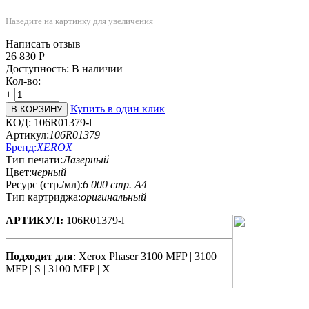
Наведите на картинку для увеличения
Написать отзыв
26 830
Р
Доступность:
В наличии
Кол-во:
+
−
Купить в один клик
В КОРЗИНУ
КОД:
106R01379-l
Артикул:
106R01379
Бренд:
XEROX
Тип печати:
Лазерный
Цвет:
черный
Ресурс (стр./мл):
6 000 стр. А4
Тип картриджа:
оригинальный
АРТИКУЛ:
106R01379-l
Подходит для
: Xerox Phaser 3100 MFP | 3100
MFP | S | 3100 MFP | X