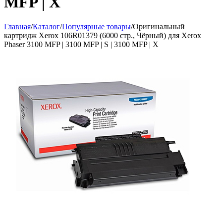
MFP | X
Главная
/
Каталог
/
Популярные товары
/
Оригинальный
картридж Xerox 106R01379 (6000 стр., Чёрный) для Xerox
Phaser 3100 MFP | 3100 MFP | S | 3100 MFP | X