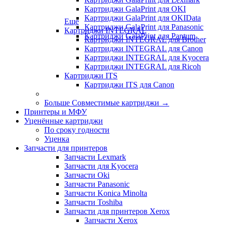
Картриджи GalaPrint для OKI
Картриджи GalaPrint для OKIData
Еще
Картриджи GalaPrint для Panasonic
Картриджи INTEGRAL
Картриджи GalaPrint для Pantum
Картриджи INTEGRAL для Brother
Картриджи INTEGRAL для Canon
Картриджи INTEGRAL для Kyocera
Картриджи INTEGRAL для Ricoh
Картриджи ITS
Картриджи ITS для Canon
Больше Совместимые картриджи
→
Принтеры и МФУ
Уценённые картриджи
По сроку годности
Уценка
Запчасти для принтеров
Запчасти Lexmark
Запчасти для Kyocera
Запчасти Oki
Запчасти Panasonic
Запчасти Koniсa Minolta
Запчасти Toshiba
Запчасти для принтеров Xerox
Запчасти Xerox