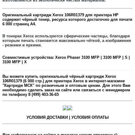
изготовляются из экологически чистых материалов.
Оригинальный картридж
Xerox 106R01379
для принтера HP
содержит
чёрный
тонер, ресурса которого достаточно для печати
6 0
00
страниц А4.
В тонерах Xerox
используются сферические частицы, благодаря
которым печать становится максимально чёткой, а изображения
- резкими и яркими.
Совместимые устройства:
Xerox Phaser 3100 MFP | 3100 MFP | S |
3100 MFP | X
Вы можете купить оригинальный
чёрный
картридж
Xerox
106R01379
(6 000 стр.) для принтера Xerox в интернет-магазине
"Картридж МСК" по розничным и оптовым ценам. Для этого Вам
необходимо сделать заказ на сайте или связаться с менеджером
по телефону 8 (499) 403-36-65
УСЛОВИЯ ДОСТАВКИ | УСЛОВИЯ ОПЛАТЫ
Вся информация на сайте о товарах носит справочный