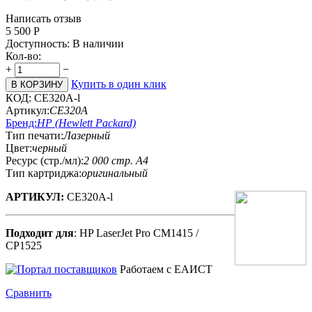
Написать отзыв
5 500
Р
Доступность:
В наличии
Кол-во:
+
−
Купить в один клик
В КОРЗИНУ
КОД:
CE320A-l
Артикул:
CE320A
Бренд:
HP (Hewlett Packard)
Тип печати:
Лазерный
Цвет:
черный
Ресурс (стр./мл):
2 000 стр. А4
Тип картриджа:
оригинальный
АРТИКУЛ:
CE320A-l
Подходит для
: HP LaserJet Pro CM1415 /
CP1525
Работаем с ЕАИСТ
Сравнить