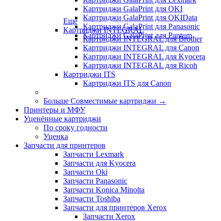
Картриджи GalaPrint для OKI
Картриджи GalaPrint для OKIData
Еще
Картриджи GalaPrint для Panasonic
Картриджи INTEGRAL
Картриджи GalaPrint для Pantum
Картриджи INTEGRAL для Brother
Картриджи INTEGRAL для Canon
Картриджи INTEGRAL для Kyocera
Картриджи INTEGRAL для Ricoh
Картриджи ITS
Картриджи ITS для Canon
Больше Совместимые картриджи
→
Принтеры и МФУ
Уценённые картриджи
По сроку годности
Уценка
Запчасти для принтеров
Запчасти Lexmark
Запчасти для Kyocera
Запчасти Oki
Запчасти Panasonic
Запчасти Koniсa Minolta
Запчасти Toshiba
Запчасти для принтеров Xerox
Запчасти Xerox